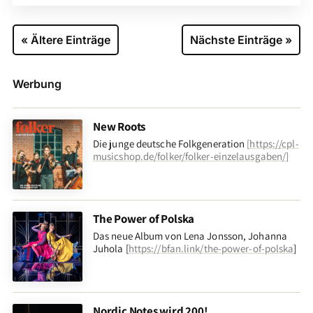
« Ältere Einträge
Nächste Einträge »
Werbung
New Roots
Die junge deutsche Folkgeneration
[
https://cpl-
musicshop.de/folker/folker-einzelausgaben/
]
The Power of Polska
Das neue Album von Lena Jonsson, Johanna
Juhola [
https://bfan.link/the-power-of-polska
]
Nordic Notes wird 200!