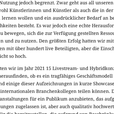
r Nutzung jedoch begrenzt. Zwar geht aus all unsere
owohl Künstlerinnen und Künstler als auch die in de
 lernen wollen und ein ausdrücklicher Bedarf an b
keiten besteht. Es war jedoch eine echte Herausfo
u bewegen, sich die zur Verfügung gestellten Resso
en und zu nutzen. Den größten Erfolg hatten wir mit
n mit über hundert live Beteiligten, aber die Einsc
cht so hoch.
ten wir im Jahr 2021 15 Livestream- und Hybridkonz
herausfinden, ob es ein tragfähiges Geschäftsmodell
und einige dieser Aufzeichnungen in kurze Showcas
 internationalen Branchenkollegen teilen können. D
anstaltungen für ein Publikum anzubieten, das auf
gen zugelassen ist, aber auch qualitativ hochwert
für die bereitzustellen, die aufgrund von Beschrän