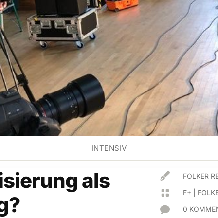
INTENSIV
lisierung als

FOLKER R

F+
|
FOLKE
g?

0 KOMMEN