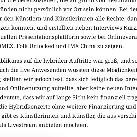
ünden nicht persönlich vor Ort sein können. Bei d
 den Künstlern und Künstlerinnen alle Rechte, damit
en konnten, und erstellten neben Interviews Kurzf
tuellen Präsentationsplattform sowie bei Onlinever
MEX, Folk Unlocked und IMX China zu zeigen.
blikums auf die hybriden Auftritte war groß, und s
auch die live Anwesenden wussten diese Möglichkeit
stellten wir jedoch fest, dass sich lediglich das ber
und Onlinenutzung aufteilte, aber keine neuen Inte
utete, dass wir auf lange Sicht kein finanziell tra
die Hybridkonzerte ohne weitere Finanzierung und
 gibt es Künstlerinnen und Künstler, die aus vers
 als Livestream anbieten möchten.