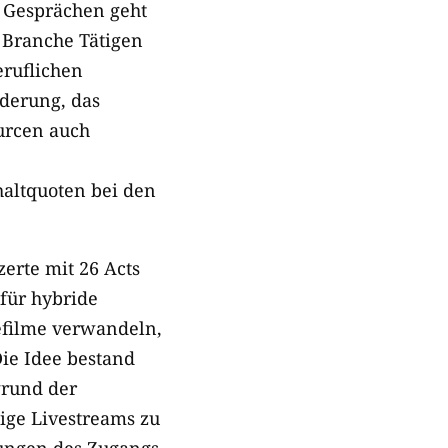
n Gesprächen geht
r Branche Tätigen
eruflichen
rderung, das
urcen auch
haltquoten bei den
erte mit 26 Acts
 für hybride
efilme verwandeln,
ie Idee bestand
grund der
ige Livestreams zu
kungen des Zugangs