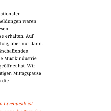
nationalen
ckmeldungen waren
esen
se erhalten. Auf
folg, aber nur dann,
ikschaffenden
ie Musikindustrie
eöffnet hat. Wir
ütigen Mittagspause
 die
n Livemusik ist