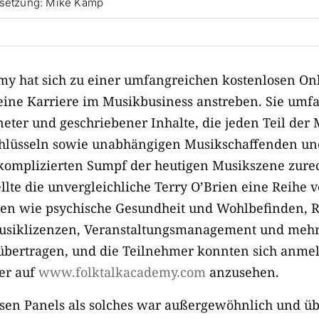
rsetzung: Mike Kamp
my hat sich zu einer umfangreichen kostenlosen Onl
e eine Karriere im Musikbusiness anstreben. Sie umf
eter und geschriebener Inhalte, die jeden Teil der 
hlüsseln sowie unabhängigen Musikschaffenden und
 komplizierten Sumpf der heutigen Musikszene zure
lte die unvergleichliche Terry O’Brien eine Reihe v
n wie psychische Gesundheit und Wohlbefinden, Re
Musiklizenzen, Veranstaltungsmanagement und meh
bertragen, und die Teilnehmer konnten sich anmel
ter auf
www.folktalkacademy.com
anzusehen.
sen Panels als solches war außergewöhnlich und üb