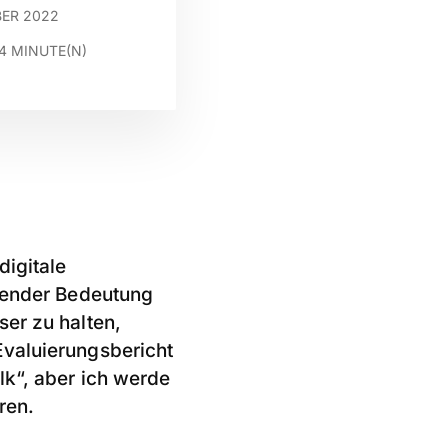
BER 2022
4
MINUTE(N)
digitale
idender Bedeutung
er zu halten,
Evaluierungsbericht
lk“, aber ich werde
ren.