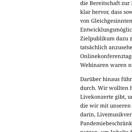
die Bereitschaft zu
klar hervor, dass s
von Gleichgesinnten
Entwicklungsmöglich
Zielpublikum dazu z
tatsächlich anzuseh
Onlinekonferenztage
Webinaren waren ni
Darüber hinaus führ
durch. Wir wollten 
Livekonzerte gibt, 
die wir mit unseren
darin, Livemusikver
Pandemiebeschränkun
nutzen, um Inhalte 