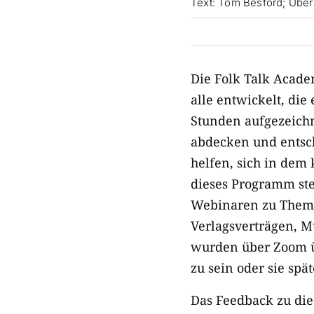
Text: Tom Besford; Übe
Die Folk Talk Acade
alle entwickelt, di
Stunden aufgezeichn
abdecken und entsc
helfen, sich in dem
dieses Programm stel
Webinaren zu Theme
Verlagsverträgen, 
wurden über Zoom ü
zu sein oder sie spä
Das Feedback zu die