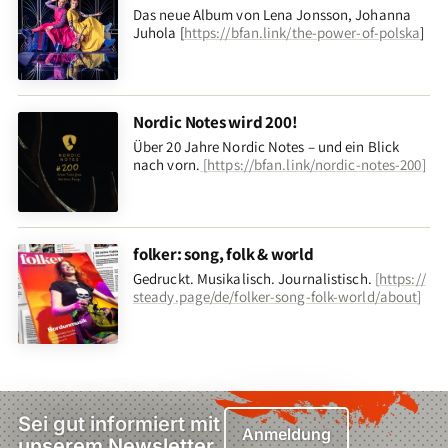
Das neue Album von Lena Jonsson, Johanna
Juhola [
https://bfan.link/the-power-of-polska
]
Nordic Notes wird 200!
Über 20 Jahre Nordic Notes – und ein Blick
nach vorn
.
[
https://bfan.link/nordic-notes-200
]
folker: song, folk & world
Gedruckt. Musikalisch. Journalistisch.
[
https://
steady.page/de/folker-song-folk-world/about
]
Sei gut informiert mit
Anmeldung
unserem Newsletter