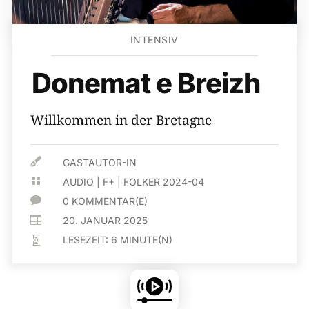
INTENSIV
Donemat e Breizh
Willkommen in der Bretagne

GASTAUTOR-IN

AUDIO
|
F+
|
FOLKER 2024-04

0 KOMMENTAR(E)

20. JANUAR 2025
LESEZEIT:
6
MINUTE(N)
