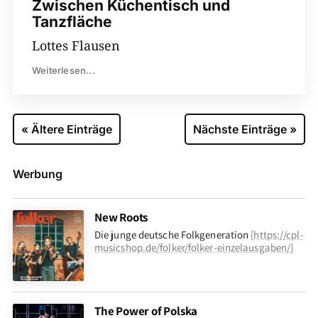
Zwischen Küchentisch und
Tanzfläche
Lottes Flausen
Weiterlesen...
« Ältere Einträge
Nächste Einträge »
Werbung
New Roots
Die junge deutsche Folkgeneration
[
https://cpl-
musicshop.de/folker/folker-einzelausgaben/
]
The Power of Polska