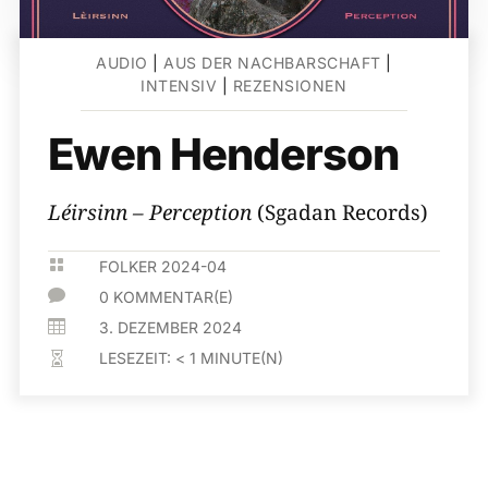
AUDIO
|
AUS DER NACHBARSCHAFT
|
INTENSIV
|
REZENSIONEN
Ewen Henderson
Léirsinn – Perception
(Sgadan Records)

FOLKER 2024-04

0 KOMMENTAR(E)

3. DEZEMBER 2024
LESEZEIT:
< 1
MINUTE(N)
