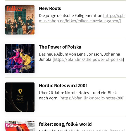
New Roots
Die junge deutsche Folkgeneration
[
https://cpl-
musicshop.de/folker/folker-einzelausgaben/
]
The Power of Polska
Das neue Album von Lena Jonsson, Johanna
Juhola [
https://bfan.link/the-power-of-polska
]
Nordic Notes wird 200!
Über 20 Jahre Nordic Notes – und ein Blick
nach vorn
.
[
https://bfan.link/nordic-notes-200
]
folker: song, folk & world