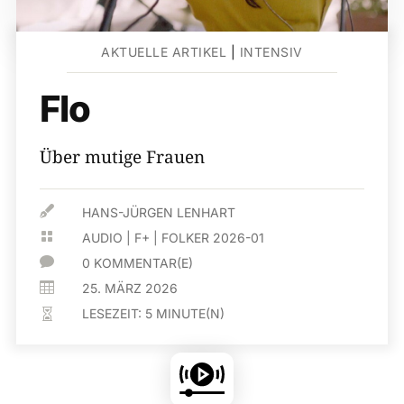
AKTUELLE ARTIKEL
|
INTENSIV
Flo
Über mutige Frauen

HANS-JÜRGEN LENHART

AUDIO
|
F+
|
FOLKER 2026-01

0 KOMMENTAR(E)

25. MÄRZ 2026
LESEZEIT:
5
MINUTE(N)
