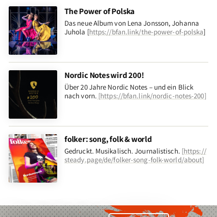
The Power of Polska
Das neue Album von Lena Jonsson, Johanna
Juhola [
https://bfan.link/the-power-of-polska
]
Nordic Notes wird 200!
Über 20 Jahre Nordic Notes – und ein Blick
nach vorn
.
[
https://bfan.link/nordic-notes-200
]
folker: song, folk & world
Gedruckt. Musikalisch. Journalistisch.
[
https://
steady.page/de/folker-song-folk-world/about
]