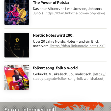
The Power of Polska
Das neue Album von Lena Jonsson, Johanna
Juhola [
https://bfan.link/the-power-of-polska
]
Nordic Notes wird 200!
Über 20 Jahre Nordic Notes – und ein Blick
nach vorn
.
[
https://bfan.link/nordic-notes-200
]
folker: song, folk & world
Gedruckt. Musikalisch. Journalistisch.
[
https://
steady.page/de/folker-song-folk-world/about
]
Sei gut informiert mit