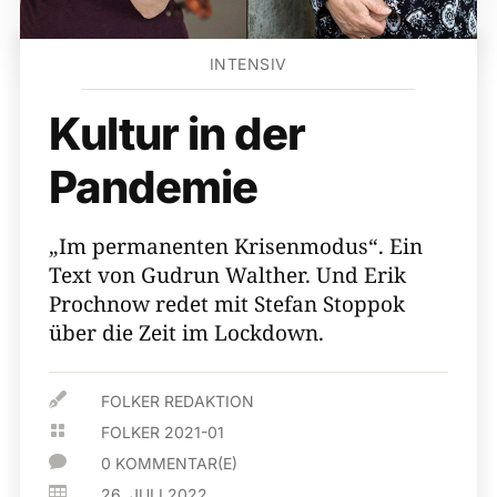
INTENSIV
Kultur in der
Pandemie
„Im permanenten Krisenmodus“. Ein
Text von Gudrun Walther. Und Erik
Prochnow redet mit Stefan Stoppok
über die Zeit im Lockdown.

FOLKER REDAKTION

FOLKER 2021-01

0 KOMMENTAR(E)

26. JULI 2022