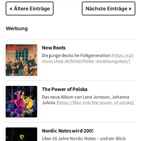
« Ältere Einträge
Nächste Einträge »
Werbung
New Roots
Die junge deutsche Folkgeneration
[
https://cpl-
musicshop.de/folker/folker-einzelausgaben/
]
The Power of Polska
Das neue Album von Lena Jonsson, Johanna
Juhola [
https://bfan.link/the-power-of-polska
]
Nordic Notes wird 200!
Über 20 Jahre Nordic Notes – und ein Blick