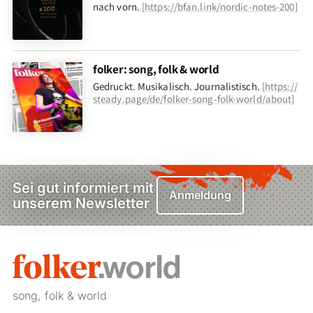
nach vorn
.
[
https://bfan.link/nordic-notes-200
]
folker: song, folk & world
Gedruckt. Musikalisch. Journalistisch.
[
https://
steady.page/de/folker-song-folk-world/about
]
Sei gut informiert mit
Anmeldung
unserem Newsletter
song, folk & world