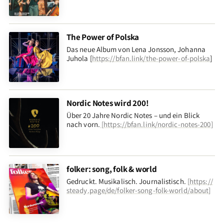
The Power of Polska
Das neue Album von Lena Jonsson, Johanna
Juhola [
https://bfan.link/the-power-of-polska
]
Nordic Notes wird 200!
Über 20 Jahre Nordic Notes – und ein Blick
nach vorn
.
[
https://bfan.link/nordic-notes-200
]
folker: song, folk & world
Gedruckt. Musikalisch. Journalistisch.
[
https://
steady.page/de/folker-song-folk-world/about
]