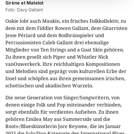
Sirène et Matelot
Foto: Davy Gallant
Oakie lobt auch Maukin, ein frisches Folkkollektiv, zu
dem mit dem Fiddler Rowen Gallant, dem Gitarristen
Jesse Périard und dem Bodhránspieler und
Percussionisten Caleb Gallant drei ehemalige
Mitglieder von Ten Strings and a Goat Skin gehören.
Zu ihnen gesellt sich Piper und Whistler Nick
vanOuwerkerk. Ihre reichhaltigen Kompositionen
und Melodien sind geprägt vom kulturellen Erbe der
Insel und schöpfen aus ihren gemeinsamen irischen,
schottischen und akadischen Wurzeln.
Die neue Generation von Singer/Songwritern, von
denen einige Folk und Pop miteinander verbinden,
sorgt ebenfalls für verdientes Aufsehen. Zu ihnen
gehören Emilea May aus Summerside und die
Roots-/Blueskünstlerin Joce Reyome, die im Januar
2025 die Solo/Duo-Kategorie der International Blues