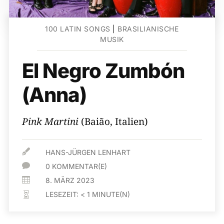
100 LATIN SONGS
|
BRASILIANISCHE
MUSIK
El Negro Zumbón
(Anna)
Pink Martini
(Baião, Italien)

HANS-JÜRGEN LENHART

0 KOMMENTAR(E)

8. MÄRZ 2023
LESEZEIT:
< 1
MINUTE(N)
