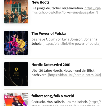
New Roots
Die junge deutsche Folkgeneration
[
https://cpl-
musicshop.de/folker/folker-einzelausgaben/
]
The Power of Polska
Das neue Album von Lena Jonsson, Johanna
Juhola [
https://bfan.link/the-power-of-polska
]
Nordic Notes wird 200!
Über 20 Jahre Nordic Notes – und ein Blick
nach vorn
.
[
https://bfan.link/nordic-notes-200
]
folker: song, folk & world
Gedruckt. Musikalisch. Journalistisch.
[
https://
steady.page/de/folker-song-folk-world/about
]