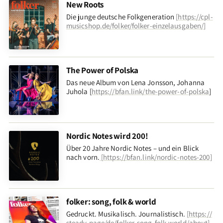
New Roots
Die junge deutsche Folkgeneration
[
https://cpl-
musicshop.de/folker/folker-einzelausgaben/
]
The Power of Polska
Das neue Album von Lena Jonsson, Johanna
Juhola [
https://bfan.link/the-power-of-polska
]
Nordic Notes wird 200!
Über 20 Jahre Nordic Notes – und ein Blick
nach vorn
.
[
https://bfan.link/nordic-notes-200
]
folker: song, folk & world
Gedruckt. Musikalisch. Journalistisch.
[
https://
steady.page/de/folker-song-folk-world/about
]