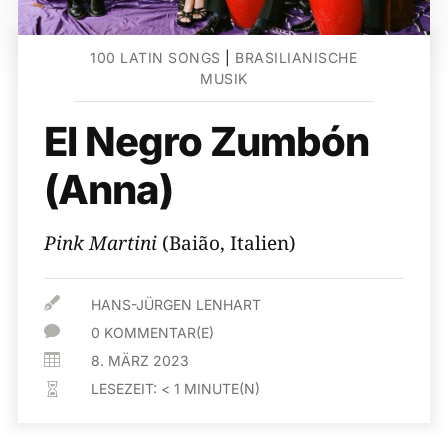
100 LATIN SONGS
|
BRASILIANISCHE
MUSIK
El Negro Zumbón
(Anna)
Pink Martini
(Baião, Italien)

HANS-JÜRGEN LENHART

0 KOMMENTAR(E)

8. MÄRZ 2023
LESEZEIT:
< 1
MINUTE(N)
