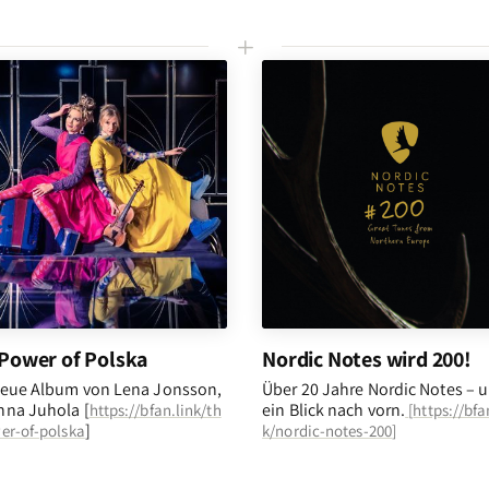
L
Power of Polska
Nordic Notes wird 200!
eue Album von Lena Jonsson,
Über 20 Jahre Nordic Notes – 
na Juhola [
ein Blick nach vorn
.
https://bfan.link/th
[
https://bfa
]
er-of-polska
k/nordic-notes-200
]