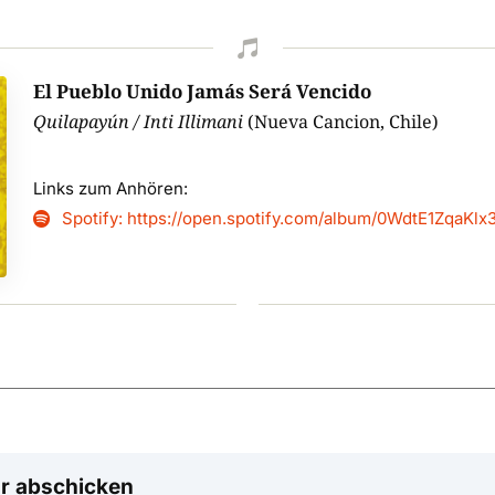

El Pueblo Unido Jamás Será Vencido
Quilapayún / Inti Illimani
(Nueva Cancion, Chile)
Links zum Anhören:
Spotify: https://open.spotify.com/album/0WdtE1ZqaKl

r abschicken