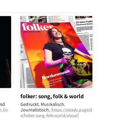
folker: song, folk & world
und
Gedruckt. Musikalisch.
Journalistisch.
n.lin
[
https://steady.page/d
e/folker-song-folk-world/about
]