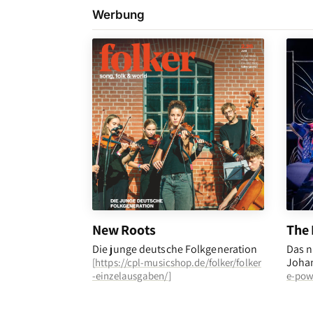
Werbung
New Roots
The 
Die junge deutsche Folkgeneration
Das n
Johan
[
https://cpl-musicshop.de/folker/folker
-einzelausgaben/
]
e-pow