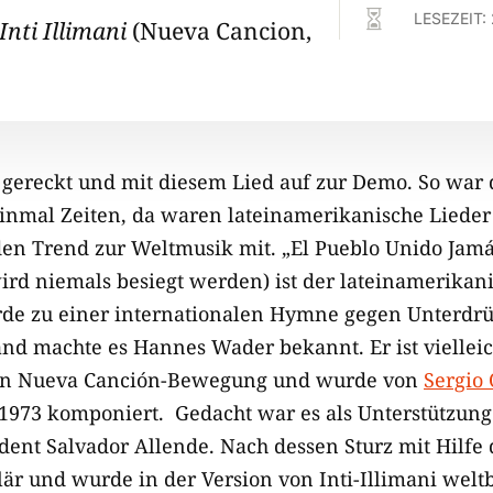

LESEZEIT:
Inti Illimani
(Nueva Cancion,
e gereckt und mit diesem Lied auf zur Demo. So war
einmal Zeiten, da waren lateinamerikanische Lieder
en Trend zur Weltmusik mit. „El Pueblo Unido Jamá
wird niemals besiegt werden) ist der lateinamerikan
rde zu einer internationalen Hymne gegen Unterdrü
and machte es Hannes Wader bekannt. Er ist viellei
hen Nueva Canción-Bewegung und wurde von
Sergio 
1973 komponiert. Gedacht war es als Unterstützung
dent Salvador Allende. Nach dessen Sturz mit Hilfe
lär und wurde in der Version von Inti-Illimani welt