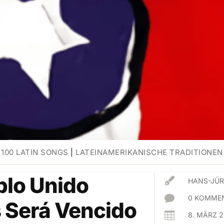
100 LATIN SONGS
|
LATEINAMERIKANISCHE TRADITIONEN
blo Unido

HANS-JÜR

0 KOMMEN
 Será Vencido

8. MÄRZ 