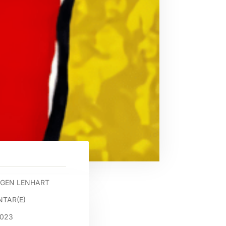
GEN LENHART
TAR(E)
2023