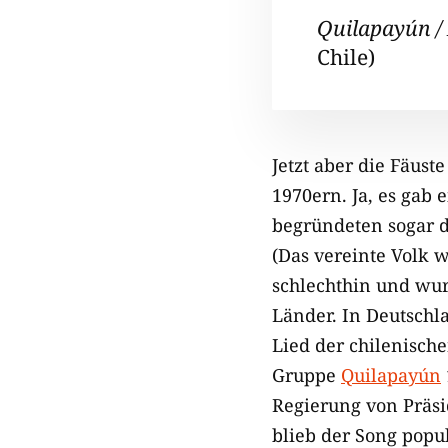
Quilapayún / 
Chile)
Jetzt aber die Fäust
1970ern. Ja, es gab 
begründeten sogar d
(Das vereinte Volk 
schlechthin und wu
Länder. In Deutschl
Lied der chilenisc
Gruppe
Quilapayún
Regierung von Präsi
blieb der Song popu