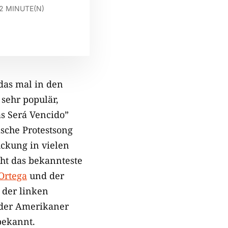
2
MINUTE(N)
 das mal in den
 sehr populär,
s Será Vencido”
ische Protestsong
ckung in vielen
cht das bekannteste
Ortega
und der
 der linken
 der Amerikaner
bekannt.