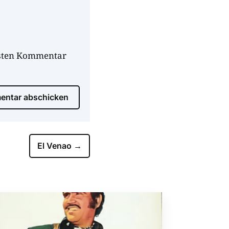
hsten Kommentar
ntar abschicken
El Venao
→