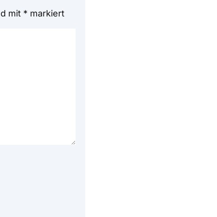
nd mit
*
markiert