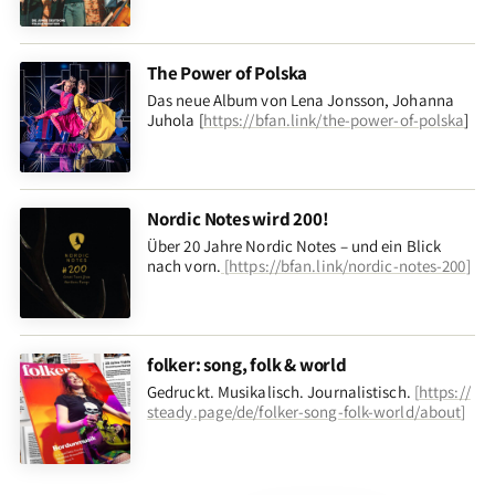
The Power of Polska
Das neue Album von Lena Jonsson, Johanna
Juhola [
https://bfan.link/the-power-of-polska
]
Nordic Notes wird 200!
Über 20 Jahre Nordic Notes – und ein Blick
nach vorn
.
[
https://bfan.link/nordic-notes-200
]
folker: song, folk & world
Gedruckt. Musikalisch. Journalistisch.
[
https://
steady.page/de/folker-song-folk-world/about
]