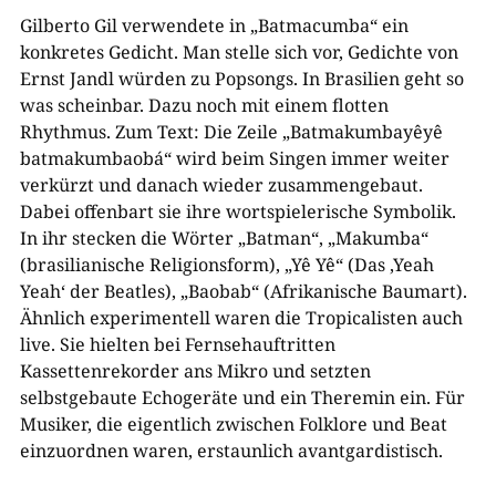
Gilberto Gil verwendete in „Batmacumba“ ein
konkretes Gedicht. Man stelle sich vor, Gedichte von
Ernst Jandl würden zu Popsongs. In Brasilien geht so
was scheinbar. Dazu noch mit einem flotten
Rhythmus. Zum Text: Die Zeile „Batmakumbayêyê
batmakumbaobá“ wird beim Singen immer weiter
verkürzt und danach wieder zusammengebaut.
Dabei offenbart sie ihre wortspielerische Symbolik.
In ihr stecken die Wörter „Batman“, „Makumba“
(brasilianische Religionsform), „Yê Yê“ (Das ‚Yeah
Yeah‘ der Beatles), „Baobab“ (Afrikanische Baumart).
Ähnlich experimentell waren die Tropicalisten auch
live. Sie hielten bei Fernsehauftritten
Kassettenrekorder ans Mikro und setzten
selbstgebaute Echogeräte und ein Theremin ein. Für
Musiker, die eigentlich zwischen Folklore und Beat
einzuordnen waren, erstaunlich avantgardistisch.