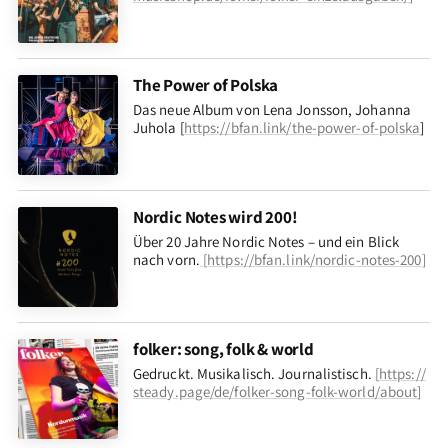
The Power of Polska
Das neue Album von Lena Jonsson, Johanna
Juhola [
https://bfan.link/the-power-of-polska
]
Nordic Notes wird 200!
Über 20 Jahre Nordic Notes – und ein Blick
nach vorn
.
[
https://bfan.link/nordic-notes-200
]
folker: song, folk & world
Gedruckt. Musikalisch. Journalistisch.
[
https://
steady.page/de/folker-song-folk-world/about
]