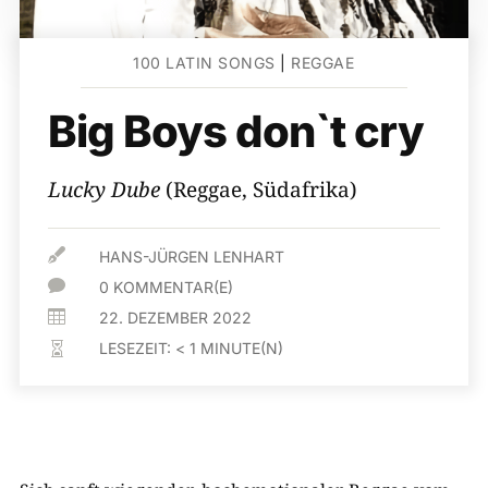
100 LATIN SONGS
|
REGGAE
Big Boys don`t cry
Lucky Dube
(Reggae, Südafrika)

HANS-JÜRGEN LENHART

0 KOMMENTAR(E)

22. DEZEMBER 2022
LESEZEIT:
< 1
MINUTE(N)
