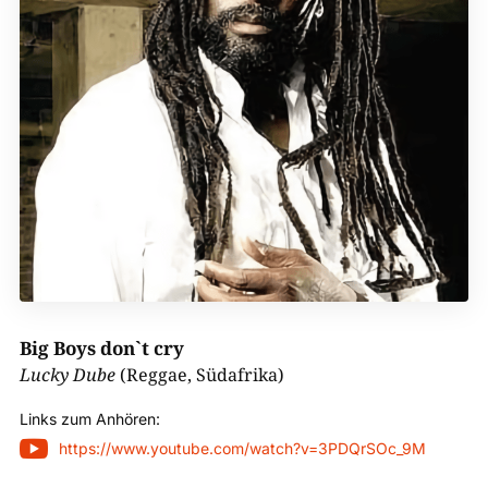
Big Boys don`t cry
Lucky Dube
(Reggae, Südafrika)
Links zum Anhören:

https://www.youtube.com/watch?v=3PDQrSOc_9M