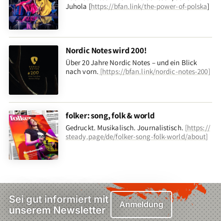
Juhola [
https://bfan.link/the-power-of-polska
]
Nordic Notes wird 200!
Über 20 Jahre Nordic Notes – und ein Blick
nach vorn
.
[
https://bfan.link/nordic-notes-200
]
folker: song, folk & world
Gedruckt. Musikalisch. Journalistisch.
[
https://
steady.page/de/folker-song-folk-world/about
]
Sei gut informiert mit
Anmeldung
unserem Newsletter