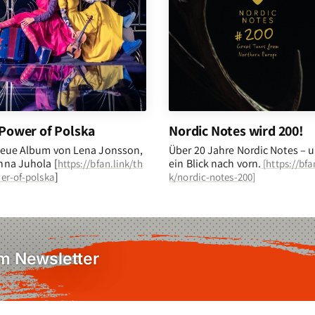
Power of Polska
Nordic Notes wird 200!
eue Album von Lena Jonsson,
Über 20 Jahre Nordic Notes – 
na Juhola [
ein Blick nach vorn
.
https://bfan.link/th
[
https://bfa
]
er-of-polska
k/nordic-notes-200
]
em Newsletter