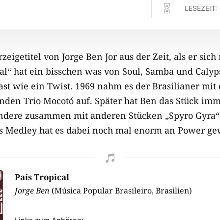

LESEZEIT:
rzeigetitel von Jorge Ben Jor aus der Zeit, als er sic
al“ hat ein bisschen was von Soul, Samba und Calyps
fast wie ein Twist. 1969 nahm es der Brasilianer mi
renden Trio Mocotó auf. Später hat Ben das Stück im
ondere zusammen mit anderen Stücken „Spyro Gyra“,
als Medley hat es dabei noch mal enorm an Power g

País Tropical
Jorge Ben
(Música Popular Brasileiro, Brasilien)