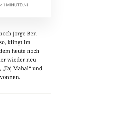
< 1
MINUTE(N)
h noch Jorge Ben
o, klingt im
t dem heute noch
mer wieder neu
 „Taj Mahal“ und
ewonnen.