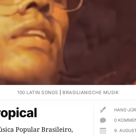
100 LATIN SONGS
|
BRASILIANISCHE MUSIK
ropical

HANS-JÜR

0 KOMMEN
sica Popular Brasileiro,

9. AUGUS