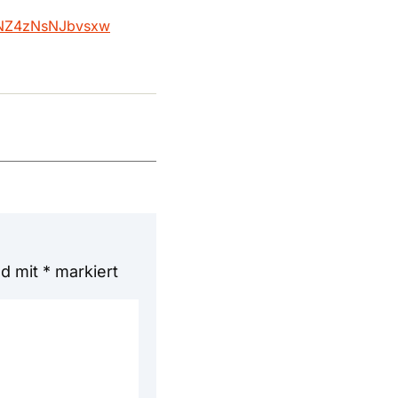
nONZ4zNsNJbvsxw
nd mit
*
markiert