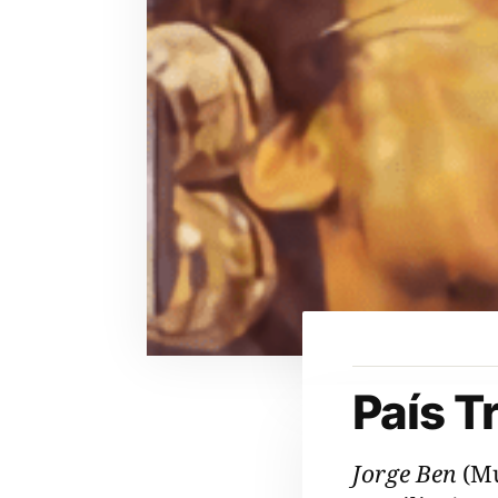
País T
Jorge Ben
(Mú