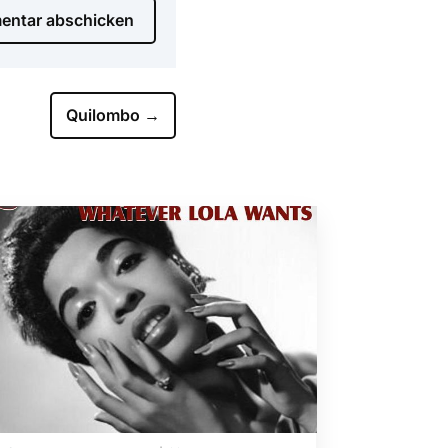
ntar abschicken
Quilombo
→