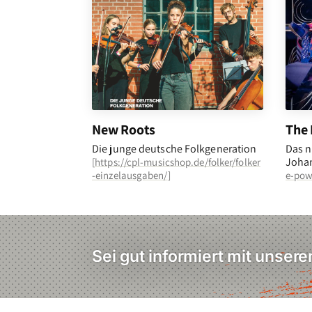
New Roots
The 
Die junge deutsche Folkgeneration
Das n
Johan
[
https://cpl-musicshop.de/folker/folker
-einzelausgaben/
]
e-pow
Sei gut informiert mit unser