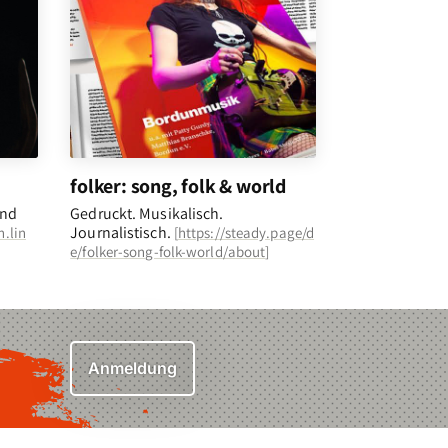
folker: song, folk & world
und
Gedruckt. Musikalisch.
Journalistisch.
n.lin
[
https://steady.page/d
e/folker-song-folk-world/about
]
Anmeldung