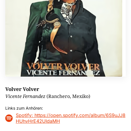
Volver Volver
Vicente Fernandez
(Ranchero, Mexiko)
Links zum Anhören:
Spotify: https://open.spotify.com/album/6S9uJJ8

HUhvHrE42UIdaMH