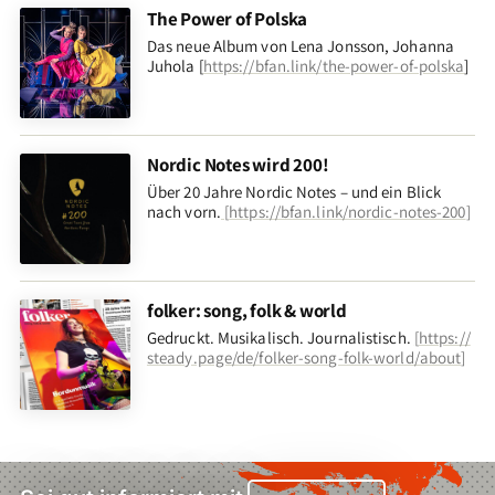
The Power of Polska
Das neue Album von Lena Jonsson, Johanna
Juhola [
https://bfan.link/the-power-of-polska
]
Nordic Notes wird 200!
Über 20 Jahre Nordic Notes – und ein Blick
nach vorn
.
[
https://bfan.link/nordic-notes-200
]
folker: song, folk & world
Gedruckt. Musikalisch. Journalistisch.
[
https://
steady.page/de/folker-song-folk-world/about
]