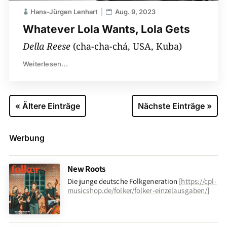
Hans-Jürgen Lenhart
Aug. 9, 2023
Whatever Lola Wants, Lola Gets
Della Reese
(cha-cha-chá, USA, Kuba)
Weiterlesen...
« Ältere Einträge
Nächste Einträge »
Werbung
New Roots
Die junge deutsche Folkgeneration
[
https://cpl-
musicshop.de/folker/folker-einzelausgaben/
]