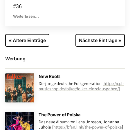
#36
Weiterlesen...
« Ältere Einträge
Nächste Einträge »
Werbung
New Roots
Die junge deutsche Folkgeneration
[
https://cpl-
musicshop.de/folker/folker-einzelausgaben/
]
The Power of Polska
Das neue Album von Lena Jonsson, Johanna
Juhola [
https://bfan.link/the-power-of-polska
]