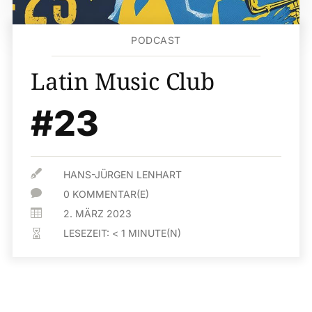
PODCAST
Latin Music Club
#23

HANS-JÜRGEN LENHART

0 KOMMENTAR(E)

2. MÄRZ 2023
LESEZEIT:
< 1
MINUTE(N)
