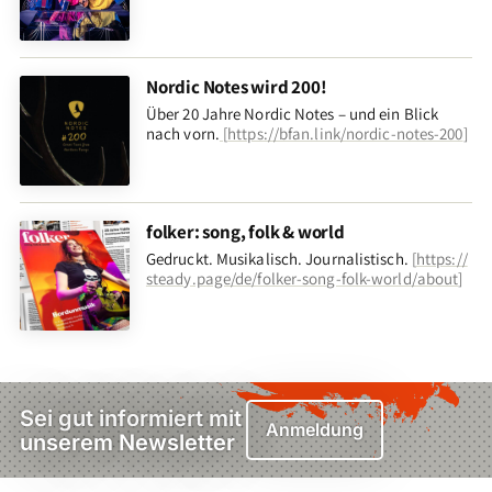
Nordic Notes wird 200!
Über 20 Jahre Nordic Notes – und ein Blick
nach vorn
.
[
https://bfan.link/nordic-notes-200
]
folker: song, folk & world
Gedruckt. Musikalisch. Journalistisch.
[
https://
steady.page/de/folker-song-folk-world/about
]
Sei gut informiert mit
Anmeldung
unserem Newsletter