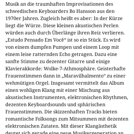
Musik an die traumhaften Improvisationen des
schwedischen Keyboarders Bo Hansson aus den
1970er Jahren. Zugleich heißt es aber: In der Kürze
liegt die Würze. Diese kleinen akustischen Perlen
würden auch durch Überlänge ihren Reiz verlieren.
„Estudo Pensado Em Você“ ist so ein Stück. Es wird
von einem dumpfen Pumpen und einem Loop mit
einem leise ratternden Echo getragen. Dazu eine
sanfte Stimme zu dezenter Gitarre und einige
Klavierakkorde: Wolke-7-Athmosphäre. Geisterhafte
Frauenstimmen dann in „Maravilhalmento“ zu einer
wehmütigen Orgel. Insgesamt vermittelt das Album
einen wohligen Klang mit einer Mischung aus
akustischen Instrumenten, elektronischen Rhythmen,
dezenten Keyboardsounds und sphärischen
Frauenstimmen. Die skizzenhaften Tracks bieten
romantische Folksongs zum Mitsummen mit dezenten
elektronischen Zutaten. Mit dieser Klangästhetik
deutet sich gerade eine neue Musikergeneration an.