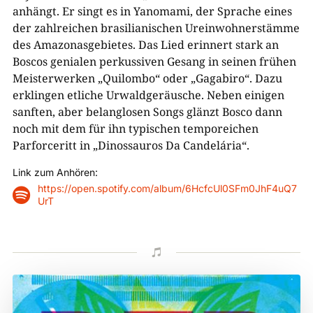
anhängt. Er singt es in Yanomami, der Sprache eines
der zahlreichen brasilianischen Ureinwohnerstämme
des Amazonasgebietes. Das Lied erinnert stark an
Boscos genialen perkussiven Gesang in seinen frühen
Meisterwerken „Quilombo“ oder „Gagabiro“. Dazu
erklingen etliche Urwaldgeräusche. Neben einigen
sanften, aber belanglosen Songs glänzt Bosco dann
noch mit dem für ihn typischen temporeichen
Parforceritt in „Dinossauros Da Candelária“.
Link zum Anhören:
https://open.spotify.com/album/6HcfcUl0SFm0JhF4uQ7

UrT
