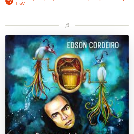

LsW
