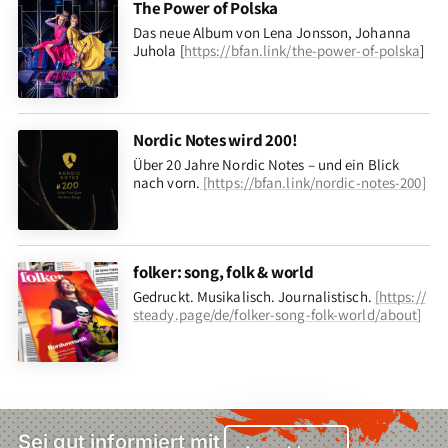
The Power of Polska
Das neue Album von Lena Jonsson, Johanna
Juhola [
https://bfan.link/the-power-of-polska
]
Nordic Notes wird 200!
Über 20 Jahre Nordic Notes – und ein Blick
nach vorn
.
[
https://bfan.link/nordic-notes-200
]
folker: song, folk & world
Gedruckt. Musikalisch. Journalistisch.
[
https://
steady.page/de/folker-song-folk-world/about
]
Sei gut informiert mit