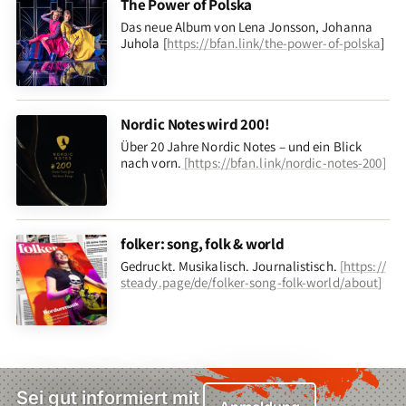
The Power of Polska
Das neue Album von Lena Jonsson, Johanna
Juhola [
https://bfan.link/the-power-of-polska
]
Nordic Notes wird 200!
Über 20 Jahre Nordic Notes – und ein Blick
nach vorn
.
[
https://bfan.link/nordic-notes-200
]
folker: song, folk & world
Gedruckt. Musikalisch. Journalistisch.
[
https://
steady.page/de/folker-song-folk-world/about
]
Sei gut informiert mit