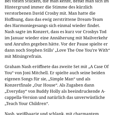
Bei vielen Stücken, die man kennt, denkt man sich im
Hintergrund immer die Stimme des kürzlich
verstorbenen David Crosby mit. Man hatte die
Hoffnung, dass das ewig zerstrittene Dream-Team
des Harmoniegesangs sich einmal wieder findet.
Nash sagte im Konzert, dass es kurz vor Crosbys Tod
im Januar wieder eine Annäherung mit Mailverkehr
und Anrufen gegeben hätte. Vor der Pause spielte er
dann noch Stephen Stills’ „Love The One You’re With“
mit Mitsingrefrain.
Graham Nash eröffnete das zweite Set mit „A Case Of
You“ von Joni Mitchell. Er spielte auch seine beiden
eigenen Songs für sie, „Simple Man“ und als
Konzertfinale „Our House“. Als Zugaben dann
„Everyday“ von Buddy Holly als beeindruckende A-
cappella-Version und natürlich das unverwüstliche
„Teach Your Children“.
Nash, weißhaarig und schlank, mit charmantem