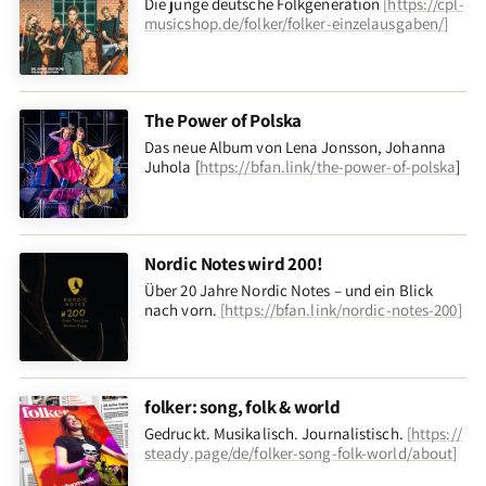
Die junge deutsche Folkgeneration
[
https://cpl-
musicshop.de/folker/folker-einzelausgaben/
]
The Power of Polska
Das neue Album von Lena Jonsson, Johanna
Juhola [
https://bfan.link/the-power-of-polska
]
Nordic Notes wird 200!
Über 20 Jahre Nordic Notes – und ein Blick
nach vorn
.
[
https://bfan.link/nordic-notes-200
]
folker: song, folk & world
Gedruckt. Musikalisch. Journalistisch.
[
https://
steady.page/de/folker-song-folk-world/about
]