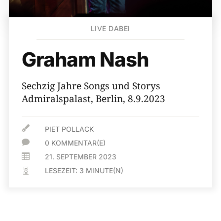
LIVE DABEI
Graham Nash
Sechzig Jahre Songs und Storys
Admiralspalast, Berlin, 8.9.2023

PIET POLLACK

0 KOMMENTAR(E)

21. SEPTEMBER 2023
LESEZEIT:
3
MINUTE(N)
