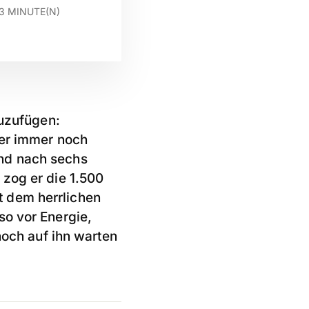
3
MINUTE(N)
zuzufügen:
ber immer noch
nd nach sechs
 zog er die 1.500
 dem herrlichen
so vor Energie,
noch auf ihn warten