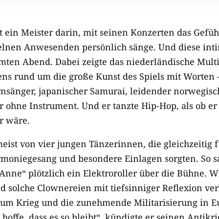
 ein Meister darin, mit seinen Konzerten das Gefühl
zelnen Anwesenden persönlich sänge. Und diese in
ten Abend. Dabei zeigte das niederländische Multi
ens rund um die große Kunst des Spiels mit Worten –
rnsänger, japanischer Samurai, leidender norwegisc
r ohne Instrument. Und er tanzte Hip-Hop, als ob e
r wäre.
eist von vier jungen Tänzerinnen, die gleichzeitig 
oniegesang und besondere Einlagen sorgten. So sa
Anne“ plötzlich ein Elektroroller über die Bühne. 
d solche Clownereien mit tiefsinniger Reflexion v
i um Krieg und die zunehmende Militarisierung in E
offe, dass es so bleibt“, kündigte er seinen Antikr