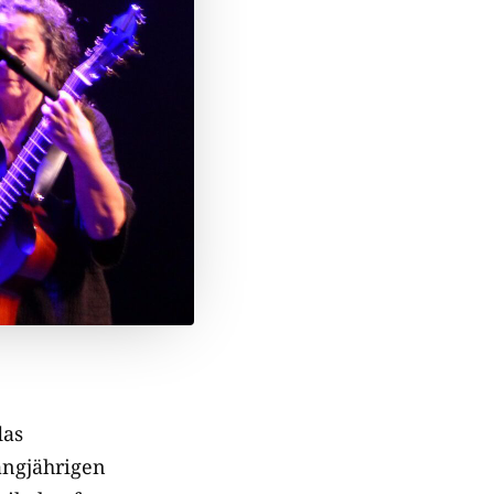
das
angjährigen