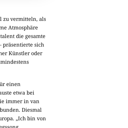
 zu vermitteln, als
time Atmosphäre
talent die gesamte
 präsentierte sich
her Künstler oder
r mindestens
für einen
uste etwa bei
Wie immer in van
erbunden. Diesmal
uropa. „Ich bin von
iegssong