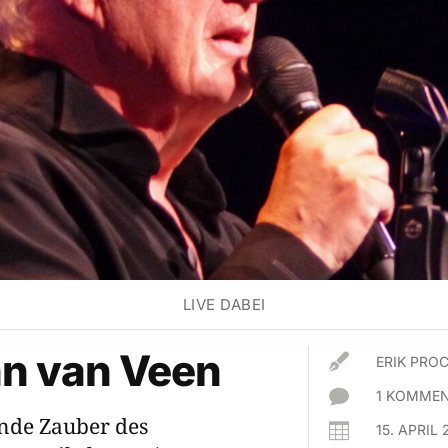
LIVE DABEI
n van Veen

ERIK PR

1 KOMMEN
nde Zauber des

15. APRIL