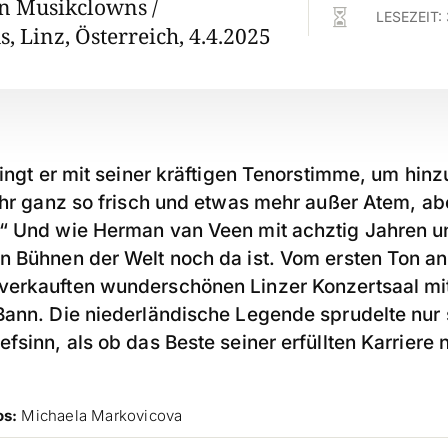
n Musikclowns /

LESEZEIT:
 Linz, Österreich, 4.4.2025
singt er mit seiner kräftigen Tenorstimme, um hin
mehr ganz so frisch und etwas mehr außer Atem, a
“ Und wie Herman van Veen mit achztig Jahren u
n Bühnen der Welt noch da ist. Vom ersten Ton an
erkauften wunderschönen Linzer Konzertsaal mit
Bann. Die niederländische Legende sprudelte nur 
fsinn, als ob das Beste seiner erfüllten Karriere 
os:
Michaela Markovicova