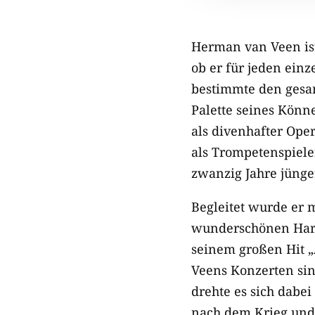
Herman van Veen ist
ob er für jeden ein
bestimmte den gesam
Palette seines Könn
als divenhafter Ope
als Trompetenspiele
zwanzig Jahre jünge
Begleitet wurde er m
wunderschönen Harm
seinem großen Hit „
Veens Konzerten sin
drehte es sich dabe
nach dem Krieg und h