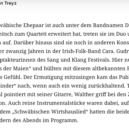
en Treyz
hwäbische Ehepaar ist auch unter dem Bandnamen D
itsch zum Quartett erweitert hat, treten sie im Duo 
auf. Darüber hinaus sind sie noch in anderen Konst
ber zwanzig Jahren in der Irish-Folk-Band Cara. Gu
takteurinnen des Sang und Klang Festivals. Hier 
s der Maien“ und hüllten mit diesem altbekannten F
es Gefühl. Der Ermutigung mitzusingen kam das Publ
nder“ nach, wenn auch ein wenig zurückhaltend. T
l pointiert mit seiner Gitarre, Walther griff bei de
n. Auch reine Instrumentalstücke waren dabei, auf
dem „Schwäbischen Wirtshauslied“ hatten die beid
edern des Abends im Programm.