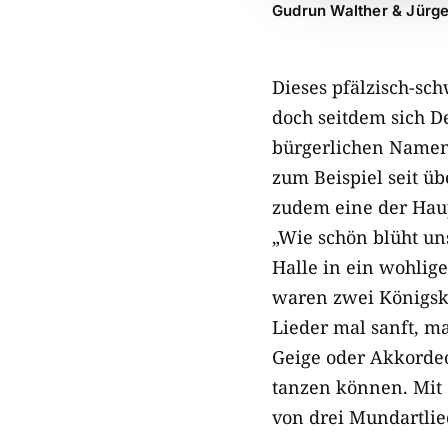
Gudrun Walther & Jürg
Dieses pfälzisch-sc
doch seitdem sich De
bürgerlichen Namen 
zum Beispiel seit ü
zudem eine der Haup
„Wie schön blüht un
Halle in ein wohlig
waren zwei Königski
Lieder mal sanft, ma
Geige oder Akkordeo
tanzen können. Mit 
von drei Mundartli