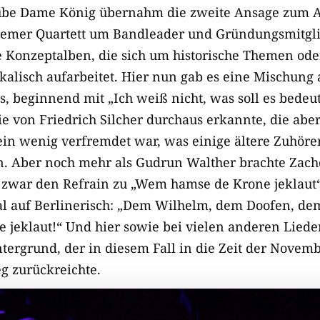
be Dame König übernahm die zweite Ansage zum Au
remer Quartett um Bandleader und Gründungsmitgli
ne Konzeptalben, die sich um historische Themen ode
kalisch aufarbeitet. Hier nun gab es eine Mischung
s, beginnend mit „Ich weiß nicht, was soll es bede
e von Friedrich Silcher durchaus erkannte, die aber
ein wenig verfremdet war, was einige ältere Zuhör
. Aber noch mehr als Gudrun Walther brachte Zach
 zwar den Refrain zu „Wem hamse de Krone jeklaut
l auf Berlinerisch: „Dem Wilhelm, dem Doofen, de
jeklaut!“ Und hier sowie bei vielen anderen Lieder
ntergrund, der in diesem Fall in die Zeit der Novem
g zurückreichte.