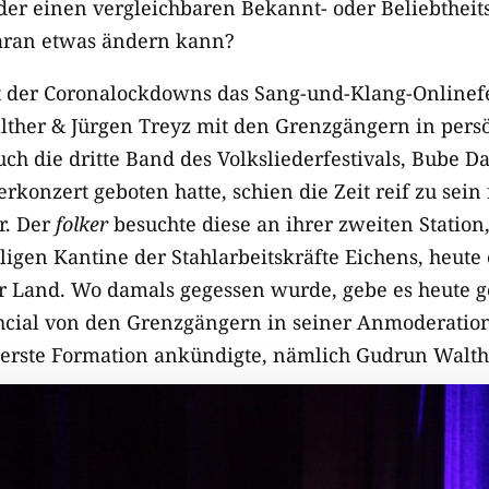
der einen vergleichbaren Bekannt- oder Beliebtheits
daran etwas ändern kann?
 der Coronalockdowns das Sang-und-Klang-Onlinefes
ther & Jürgen Treyz mit den Grenzgängern in pers
ch die dritte Band des Volksliederfestivals, Bube D
onzert geboten hatte, schien die Zeit reif zu sein
r. Der
folker
besuchte diese an ihrer zweiten Statio
gen Kantine der Stahlarbeitskräfte Eichens, heute e
r Land. Wo damals gegessen wurde, gebe es heute g
hcial von den Grenzgängern in seiner Anmoderation
 erste Formation ankündigte, nämlich Gudrun Walth