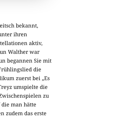
eitsch bekannt,
unter ihren
ellationen aktiv,
drun Walther war
nun begannen Sie mit
rühlingslied die
ikum zuerst bei „Es
reyz umspielte die
n Zwischenspielen zu
 die man hätte
en zudem das erste