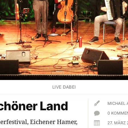
LIVE DABEI
chöner Land

MICHAEL 

0 KOMMEN
erfestival, Eichener Hamer,

27. MÄRZ 