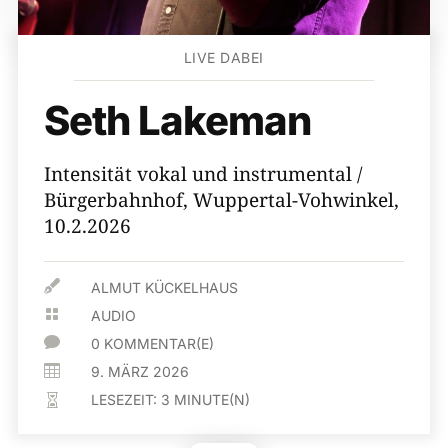
LIVE DABEI
Seth Lakeman
Intensität vokal und instrumental /
Bürgerbahnhof, Wuppertal-Vohwinkel,
10.2.2026

ALMUT KÜCKELHAUS

AUDIO

0 KOMMENTAR(E)

9. MÄRZ 2026
LESEZEIT:
3
MINUTE(N)
