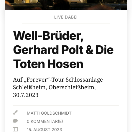
LIVE DABEI
Well-Brüder,
Gerhard Polt & Die
Toten Hosen
Auf „Forever“-Tour Schlossanlage
Schleißheim, Oberschleißheim,
30.7.2023

MATTI GOLDSCHMIDT

0 KOMMENTAR(E)

15. AUGUST 2023