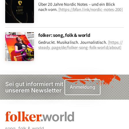
Über 20 Jahre Nordic Notes – und ein Blick
nach vorn
.
[
https://bfan.link/nordic-notes-200
]
folker: song, folk & world
Gedruckt. Musikalisch. Journalistisch.
[
https://
steady.page/de/folker-song-folk-world/about
]
Sei gut informiert mit
Anmeldung
unserem Newsletter
song, folk & world