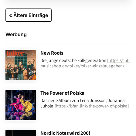
« Ältere Einträge
Werbung
New Roots
Die junge deutsche Folkgeneration
[
https://cpl-
musicshop.de/folker/folker-einzelausgaben/
]
The Power of Polska
Das neue Album von Lena Jonsson, Johanna
Juhola [
https://bfan.link/the-power-of-polska
]
Nordic Notes wird 200!