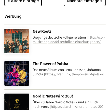
« Ältere Einträge
Nächste Einträge »
Werbung
New Roots
Die junge deutsche Folkgeneration
[
https://cpl-
musicshop.de/folker/folker-einzelausgaben/
]
The Power of Polska
Das neue Album von Lena Jonsson, Johanna
Juhola [
https://bfan.link/the-power-of-polska
]
Nordic Notes wird 200!
Über 20 Jahre Nordic Notes – und ein Blick
nach vorn
.
[
https://bfan.link/nordic-notes-200
]