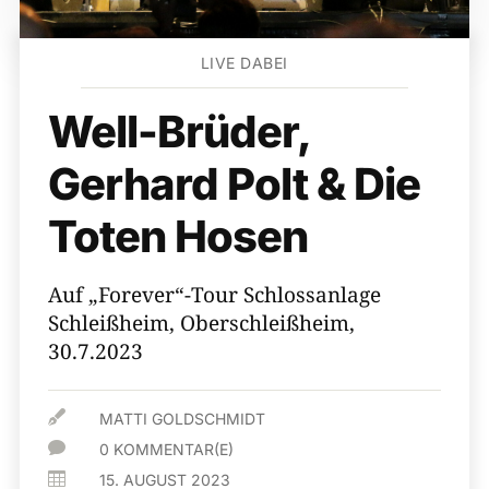
LIVE DABEI
Well-Brüder,
Gerhard Polt & Die
Toten Hosen
Auf „Forever“-Tour Schlossanlage
Schleißheim, Oberschleißheim,
30.7.2023

MATTI GOLDSCHMIDT

0 KOMMENTAR(E)

15. AUGUST 2023