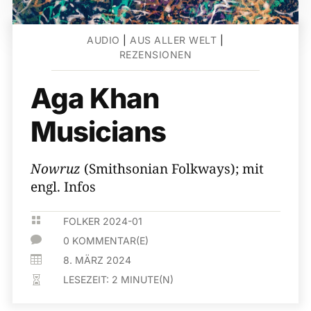
AUDIO
|
AUS ALLER WELT
|
REZENSIONEN
Aga Khan
Musicians
Nowruz
(Smithsonian Folkways); mit
engl. Infos

FOLKER 2024-01

0 KOMMENTAR(E)

8. MÄRZ 2024
LESEZEIT:
2
MINUTE(N)
