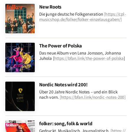
New Roots
Die junge deutsche Folkgeneration
[
https://cpl-
musicshop.de/folker/folker-einzelausgaben/
]
The Power of Polska
Das neue Album von Lena Jonsson, Johanna
Juhola [
https://bfan.link/the-power-of-polska
]
Nordic Notes wird 200!
Über 20 Jahre Nordic Notes – und ein Blick
nach vorn
.
[
https://bfan.link/nordic-notes-200
]
folker: song, folk & world
Gedruckt. Musikalisch. Journalistisch.
[
https://