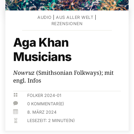
AUDIO
|
AUS ALLER WELT
|
REZENSIONEN
Aga Khan
Musicians
Nowruz
(Smithsonian Folkways); mit
engl. Infos

FOLKER 2024-01

0 KOMMENTAR(E)

8. MÄRZ 2024
LESEZEIT:
2
MINUTE(N)
