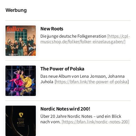
Werbung
New Roots
Die junge deutsche Folkgeneration
[
https://cpl-
musicshop.de/folker/folker-einzelausgaben/
]
The Power of Polska
Das neue Album von Lena Jonsson, Johanna
Juhola [
https://bfan.link/the-power-of-polska
]
Nordic Notes wird 200!
Über 20 Jahre Nordic Notes – und ein Blick
nach vorn
.
[
https://bfan.link/nordic-notes-200
]