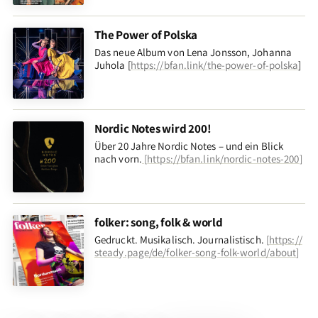
The Power of Polska
Das neue Album von Lena Jonsson, Johanna
Juhola [
https://bfan.link/the-power-of-polska
]
Nordic Notes wird 200!
Über 20 Jahre Nordic Notes – und ein Blick
nach vorn
.
[
https://bfan.link/nordic-notes-200
]
folker: song, folk & world
Gedruckt. Musikalisch. Journalistisch.
[
https://
steady.page/de/folker-song-folk-world/about
]