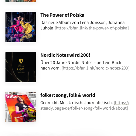
The Power of Polska
Das neue Album von Lena Jonsson, Johanna
Juhola [
https://bfan.link/the-power-of-polska
]
Nordic Notes wird 200!
Über 20 Jahre Nordic Notes – und ein Blick
nach vorn
.
[
https://bfan.link/nordic-notes-200
]
folker: song, folk & world
Gedruckt. Musikalisch. Journalistisch.
[
https://
steady.page/de/folker-song-folk-world/about
]