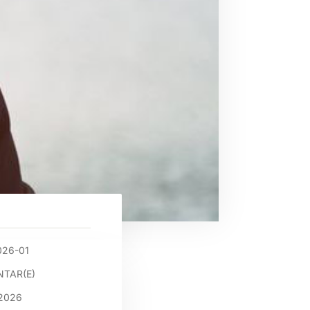
026-01
TAR(E)
2026