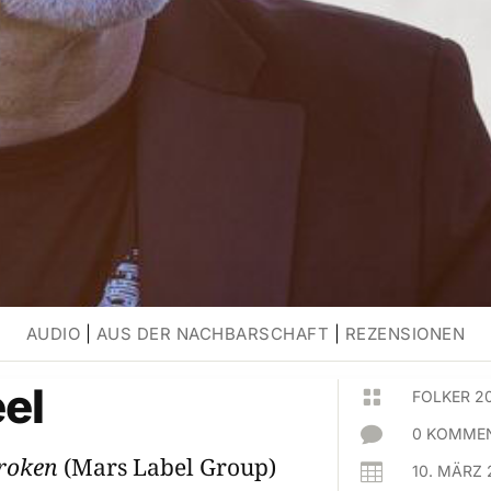
AUDIO
|
AUS DER NACHBARSCHAFT
|
REZENSIONEN
el

FOLKER 2

0 KOMMEN
Broken
(Mars Label Group)

10. MÄRZ 