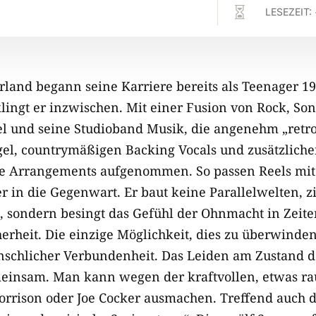

LESEZEIT:
land begann seine Karriere bereits als Teenager 1
 klingt er inzwischen. Mit einer Fusion von Rock, So
l und seine Studioband Musik, die angenehm „retro
rgel, countrymäßigen Backing Vocals und zusätzlicher
te Arrangements aufgenommen. So passen Reels mit
 in die Gegenwart. Er baut keine Parallelwelten, zie
 sondern besingt das Gefühl der Ohnmacht in Zeite
rheit. Die einzige Möglichkeit, dies zu überwinden,
chlicher Verbundenheit. Das Leiden am Zustand de
meinsam. Man kann wegen der kraftvollen, etwas r
orrison oder Joe Cocker ausmachen. Treffend auch 