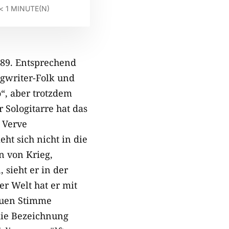
< 1
MINUTE(N)
989. Entsprechend
ngwriter-Folk und
“, aber trotzdem
 Sologitarre hat das
 Verve
ht sich nicht in die
n von Krieg,
 sieht er in der
r Welt hat er mit
auen Stimme
die Bezeichnung