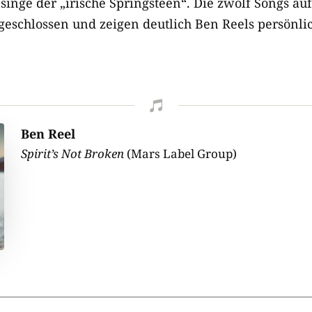
r singe der „irische Springsteen“. Die zwölf Songs a
eschlossen und zeigen deutlich Ben Reels persönlic

Ben Reel
Spirit’s Not Broken
(Mars Label Group)