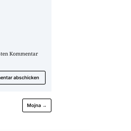
hsten Kommentar
ntar abschicken
Mojna
→