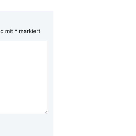
nd mit
*
markiert