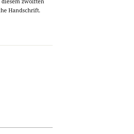
uf diesem zwölften
he Handschrift.