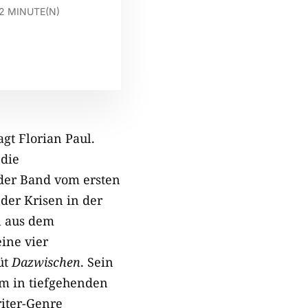
2
MINUTE(N)
gt Florian Paul.
 die
 der Band vom ersten
 der Krisen in der
ul aus dem
ine vier
üt
Dazwischen
. Sein
em in tiefgehenden
riter-Genre