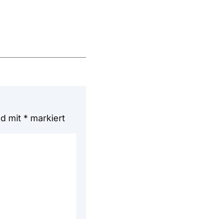
nd mit
*
markiert