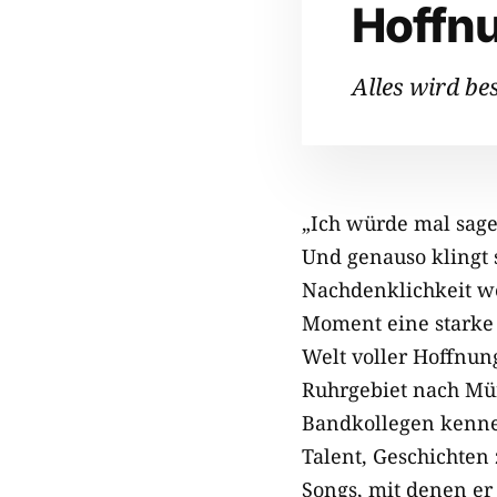
Hoffn
Alles wird be
„Ich würde mal sagen
Und genauso klingt
Nachdenklichkeit we
Moment eine starke p
Welt voller Hoffnung,
Ruhrgebiet nach Mün
Bandkollegen kennen
Talent, Geschichten 
Songs, mit denen er