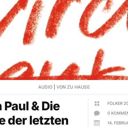
AUDIO
|
VON ZU HAUSE
n Paul & Die

FOLKER 2

0 KOMMEN
e der letzten

14. FEBRU