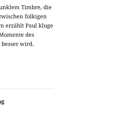
dunklem Timbre, die
 zwischen folkigen
 erzählt Paul kluge
n Momente des
 besser wird.
ng