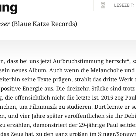
ung

LESEZEIT:
sser
(Blaue Katze Records)
, dass bei uns jetzt Aufbruchstimmung herrscht“, sa
 sein neues Album. Auch wenn die Melancholie und
iterhin seine Texte prägen, strahlt das dritte Werk
ositive Energie aus. Die dreizehn Stücke sind trotz
 die offensichtlich nicht die letzte ist. 2015 zog Pa
chen, um Filmmusik zu studieren. Dort lernte er se
, und vier Jahre später veröffentlichen sie ihr Deb
zu erzählen, demonstriert der 29-jährige Paul seitd
 das Zeug hat, zu den ganz großen im Singer/Songw