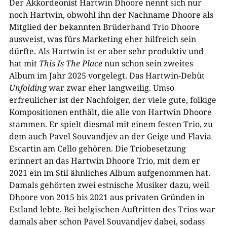
Der Akkordeonist Hartwin Dhoore nennt sich nur
noch Hartwin, obwohl ihn der Nachname Dhoore als
Mitglied der bekannten Brüderband Trio Dhoore
ausweist, was fürs Marketing eher hilfreich sein
dürfte. Als Hartwin ist er aber sehr produktiv und
hat mit
This Is The Place
nun schon sein zweites
Album im Jahr 2025 vorgelegt. Das Hartwin-Debüt
Unfolding
war zwar eher langweilig. Umso
erfreulicher ist der Nachfolger, der viele gute, folkige
Kompositionen enthält, die alle von Hartwin Dhoore
stammen. Er spielt diesmal mit einem festen Trio, zu
dem auch Pavel Souvandjev an der Geige und Flavia
Escartin am Cello gehören. Die Triobesetzung
erinnert an das Hartwin Dhoore Trio, mit dem er
2021 ein im Stil ähnliches Album aufgenommen hat.
Damals gehörten zwei estnische Musiker dazu, weil
Dhoore von 2015 bis 2021 aus privaten Gründen in
Estland lebte. Bei belgischen Auftritten des Trios war
damals aber schon Pavel Souvandjev dabei, sodass