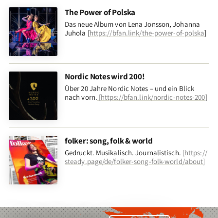
The Power of Polska
Das neue Album von Lena Jonsson, Johanna
Juhola [
https://bfan.link/the-power-of-polska
]
Nordic Notes wird 200!
Über 20 Jahre Nordic Notes – und ein Blick
nach vorn
.
[
https://bfan.link/nordic-notes-200
]
folker: song, folk & world
Gedruckt. Musikalisch. Journalistisch.
[
https://
steady.page/de/folker-song-folk-world/about
]