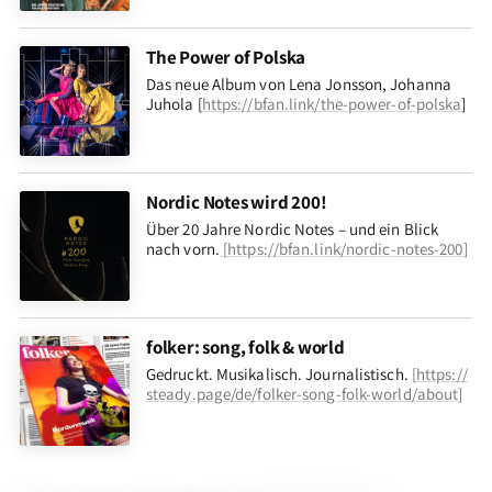
The Power of Polska
Das neue Album von Lena Jonsson, Johanna
Juhola [
https://bfan.link/the-power-of-polska
]
Nordic Notes wird 200!
Über 20 Jahre Nordic Notes – und ein Blick
nach vorn
.
[
https://bfan.link/nordic-notes-200
]
folker: song, folk & world
Gedruckt. Musikalisch. Journalistisch.
[
https://
steady.page/de/folker-song-folk-world/about
]