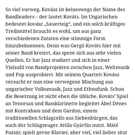
So viel vorweg, Kovász ist keineswegs der Name des
Bandleaders – der lautet Kováts. Im Ungarischen
bedeutet
kovász
„Sauerteig“, und ein solch kräftiges
Treibmittel braucht es wohl, um aus ganz
verschiedenen Zutaten eine stimmige Form
hinzubekommen. Denn was Gergö Kováts hier mit
seiner Band kreiert, das speist sich aus sehr vielen
Quellen. Er hat Jazz studiert und sich in einer
Vielzahl von Bandprojekten zwischen Jazz, Weltmusik
und Pop ausprobiert. Mit seinem Quartett Kovász
versucht er nun eine verwegene Mischung aus
ungarischer Volksmusik, Jazz und Ethnofunk. Schon
die Besetzung ist nicht eben die übliche. Kováts’ Spiel
an Tenorsax und Bassklarinette begleitet Ábel Dénes
mit Kontrabass und dem Gardon, einem
traditionellen Schlagcello aus Siebenbürgen, das
auch der Schlagzeuger Attila Gyárfás nutzt. Máté
Pozsár, spielt gerne Klavier, aber viel, viel lieber sitzt