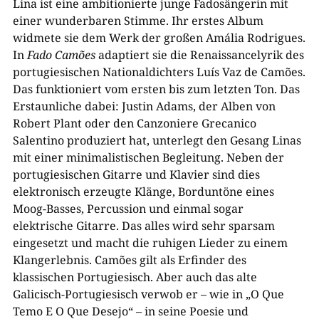
Lina ist eine ambitionierte junge Fadosängerin mit
einer wunderbaren Stimme. Ihr erstes Album
widmete sie dem Werk der großen Amália Rodrigues.
In
Fado Camões
adaptiert sie die Renaissancelyrik des
portugiesischen Nationaldichters Luís Vaz de Camões.
Das funktioniert vom ersten bis zum letzten Ton. Das
Erstaunliche dabei: Justin Adams, der Alben von
Robert Plant oder den Canzoniere Grecanico
Salentino produziert hat, unterlegt den Gesang Linas
mit einer minimalistischen Begleitung. Neben der
portugiesischen Gitarre und Klavier sind dies
elektronisch erzeugte Klänge, Borduntöne eines
Moog-Basses, Percussion und einmal sogar
elektrische Gitarre. Das alles wird sehr sparsam
eingesetzt und macht die ruhigen Lieder zu einem
Klangerlebnis. Camões gilt als Erfinder des
klassischen Portugiesisch. Aber auch das alte
Galicisch-Portugiesisch verwob er – wie in „O Que
Temo E O Que Desejo“ – in seine Poesie und