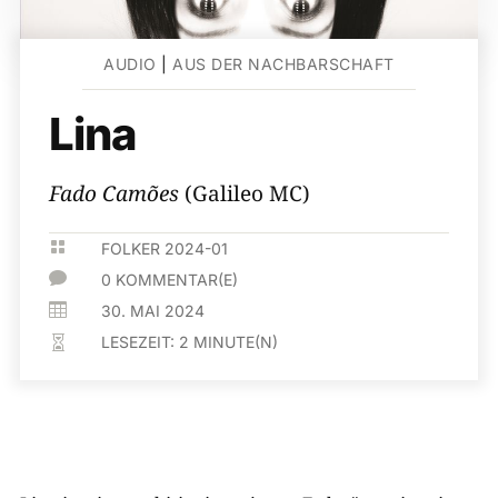
AUDIO
|
AUS DER NACHBARSCHAFT
Lina
Fado Camões
(Galileo MC)

FOLKER 2024-01

0 KOMMENTAR(E)

30. MAI 2024
LESEZEIT:
2
MINUTE(N)
