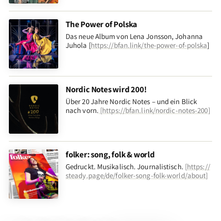
The Power of Polska
Das neue Album von Lena Jonsson, Johanna
Juhola [
https://bfan.link/the-power-of-polska
]
Nordic Notes wird 200!
Über 20 Jahre Nordic Notes – und ein Blick
nach vorn
.
[
https://bfan.link/nordic-notes-200
]
folker: song, folk & world
Gedruckt. Musikalisch. Journalistisch.
[
https://
steady.page/de/folker-song-folk-world/about
]