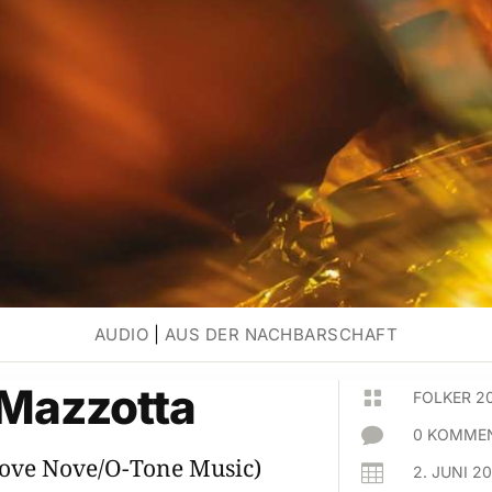
AUDIO
|
AUS DER NACHBARSCHAFT
 Mazzotta

FOLKER 2

0 KOMMEN
ove Nove/O-Tone Music)

2. JUNI 2