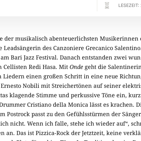

LESEZEIT:
ine der musikalisch abenteuerlichsten Musikerinnen
ie Leadsängerin des Canzoniere Grecanico Salentino
 am Bari Jazz Festival. Danach entstanden zwei wu
 Cellisten Redi Hasa. Mit
Onde
geht die Salentinerin
n Liedern einen großen Schritt in eine neue Richtun
t Ernesto Nobili mit Streichertönen auf seiner elekt
tas klagende Stimme und perkussive Töne ein, kurz 
 Drummer Cristiano della Monica lässt es krachen. 
em Postrock passt zu den Gefühlsstürmen der Sänger
h nicht. Wenn ich falle, stehe ich wieder auf“, schr
 an. Das ist Pizzica-Rock der Jetztzeit, keine verklä