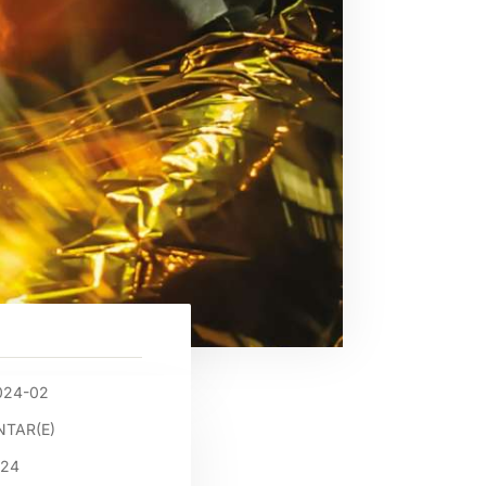
024-02
TAR(E)
024