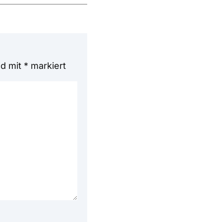
nd mit
*
markiert