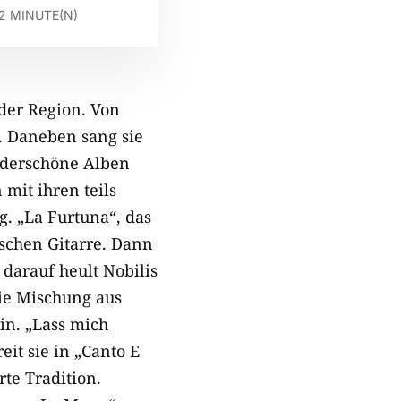
2
MINUTE(N)
 der Region. Von
. Daneben sang sie
nderschöne Alben
 mit ihren teils
g. „La Furtuna“, das
rischen Gitarre. Dann
darauf heult Nobilis
Die Mischung aus
in. „Lass mich
eit sie in „Canto E
rte Tradition.