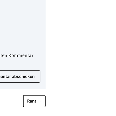
hsten Kommentar
ntar abschicken
Rant
→