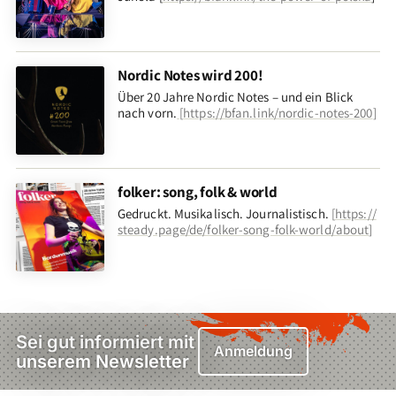
Nordic Notes wird 200!
Über 20 Jahre Nordic Notes – und ein Blick
nach vorn
.
[
https://bfan.link/nordic-notes-200
]
folker: song, folk & world
Gedruckt. Musikalisch. Journalistisch.
[
https://
steady.page/de/folker-song-folk-world/about
]
Sei gut informiert mit
Anmeldung
unserem Newsletter