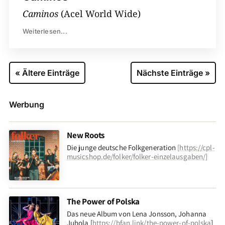
Caminos
(Acel World Wide)
Weiterlesen...
« Ältere Einträge
Nächste Einträge »
Werbung
New Roots
Die junge deutsche Folkgeneration
[
https://cpl-
musicshop.de/folker/folker-einzelausgaben/
]
The Power of Polska
Das neue Album von Lena Jonsson, Johanna
Juhola [
https://bfan.link/the-power-of-polska
]