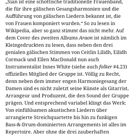
„Sian ist eine schottische traditionelle Frauenband,
die für ihre gälischen Gesangsharmonien und die
Aufführung von gälischen Liedern bekannt ist, die
von Frauen komponiert wurden.“ So zu lesen in
Wikipedia, aber so ganz stimmt das nicht mehr. Auf
dem Cover des zweiten Albums
Araon
ist nämlich im
Kleingedruckten zu lesen, dass neben den drei
genialen gälischen Stimmen von Ceitlin Lilidh, Eilidh
Cormack und Ellen MacDonald nun auch
Instrumentalist Innes White (siehe auch
folker
#4.23)
offizielles Mitglied der Gruppe ist. Völlig zu Recht,
denn neben dem immer engen Harmoniegesang der
Damen sind es nicht zuletzt seine Künste als Gitarrist,
Arrangeur und Produzent, die den Sound der Gruppe
prägen. Und entsprechend variabel klingt das Werk:
Von einfühlsamen akustischen Liedern über
arrangierte Streichquartette bis hin zu funkigen
Bass-&-Drum-dominierten Arrangements ist alles im
Repertoire. Aber ohne die drei zauberhaften