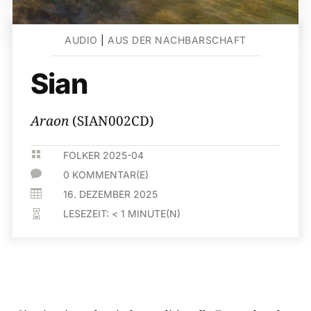
AUDIO
|
AUS DER NACHBARSCHAFT
Sian
Araon
(SIAN002CD)

FOLKER 2025-04

0 KOMMENTAR(E)

16. DEZEMBER 2025
LESEZEIT:
< 1
MINUTE(N)
