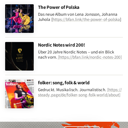
The Power of Polska
Das neue Album von Lena Jonsson, Johanna
Juhola [
https://bfan.link/the-power-of-polska
]
Nordic Notes wird 200!
Über 20 Jahre Nordic Notes – und ein Blick
nach vorn
.
[
https://bfan.link/nordic-notes-200
]
folker: song, folk & world
Gedruckt. Musikalisch. Journalistisch.
[
https://
steady.page/de/folker-song-folk-world/about
]