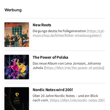
Werbung
New Roots
Die junge deutsche Folkgeneration
[
https://cpl-
musicshop.de/folker/folker-einzelausgaben/
]
The Power of Polska
Das neue Album von Lena Jonsson, Johanna
Juhola [
https://bfan.link/the-power-of-polska
]
Nordic Notes wird 200!
Über 20 Jahre Nordic Notes – und ein Blick
nach vorn
.
[
https://bfan.link/nordic-notes-200
]