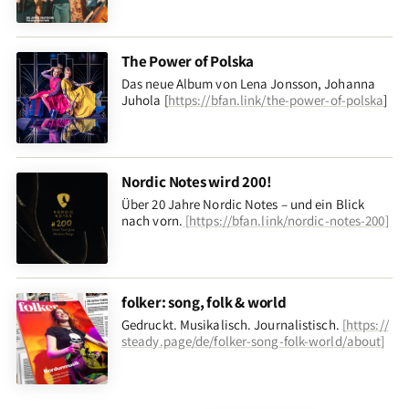
The Power of Polska
Das neue Album von Lena Jonsson, Johanna
Juhola [
https://bfan.link/the-power-of-polska
]
Nordic Notes wird 200!
Über 20 Jahre Nordic Notes – und ein Blick
nach vorn
.
[
https://bfan.link/nordic-notes-200
]
folker: song, folk & world
Gedruckt. Musikalisch. Journalistisch.
[
https://
steady.page/de/folker-song-folk-world/about
]