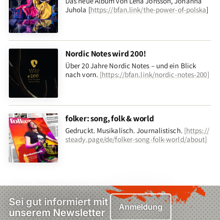
Das neue Album von Lena Jonsson, Johanna
Juhola [
https://bfan.link/the-power-of-polska
]
Nordic Notes wird 200!
Über 20 Jahre Nordic Notes – und ein Blick
nach vorn
.
[
https://bfan.link/nordic-notes-200
]
folker: song, folk & world
Gedruckt. Musikalisch. Journalistisch.
[
https://
steady.page/de/folker-song-folk-world/about
]
Sei gut informiert mit
Anmeldung
unserem Newsletter