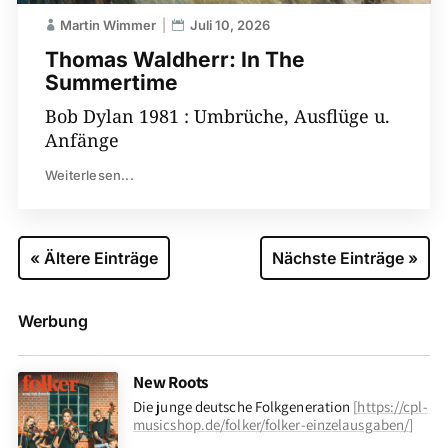
Martin Wimmer
Juli 10, 2026
Thomas Waldherr: In The
Summertime
Bob Dylan 1981 : Umbrüche, Ausflüge u.
Anfänge
Weiterlesen...
« Ältere Einträge
Nächste Einträge »
Werbung
New Roots
Die junge deutsche Folkgeneration
[
https://cpl-
musicshop.de/folker/folker-einzelausgaben/
]