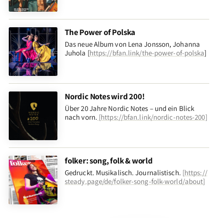
The Power of Polska
Das neue Album von Lena Jonsson, Johanna
Juhola [
https://bfan.link/the-power-of-polska
]
Nordic Notes wird 200!
Über 20 Jahre Nordic Notes – und ein Blick
nach vorn
.
[
https://bfan.link/nordic-notes-200
]
folker: song, folk & world
Gedruckt. Musikalisch. Journalistisch.
[
https://
steady.page/de/folker-song-folk-world/about
]