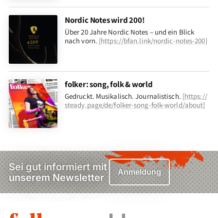
Nordic Notes wird 200!
Über 20 Jahre Nordic Notes – und ein Blick
nach vorn
.
[
https://bfan.link/nordic-notes-200
]
folker: song, folk & world
Gedruckt. Musikalisch. Journalistisch.
[
https://
steady.page/de/folker-song-folk-world/about
]
Sei gut informiert mit
Anmeldung
unserem Newsletter