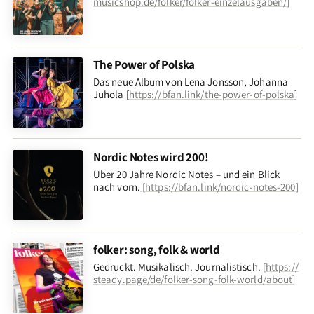
musicshop.de/folker/folker-einzelausgaben/
]
The Power of Polska
Das neue Album von Lena Jonsson, Johanna
Juhola [
https://bfan.link/the-power-of-polska
]
Nordic Notes wird 200!
Über 20 Jahre Nordic Notes – und ein Blick
nach vorn
.
[
https://bfan.link/nordic-notes-200
]
folker: song, folk & world
Gedruckt. Musikalisch. Journalistisch.
[
https://
steady.page/de/folker-song-folk-world/about
]