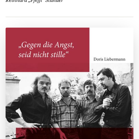
Reinhard „Pfeffi“ Ständer