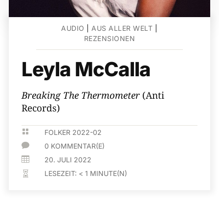
AUDIO
|
AUS ALLER WELT
|
REZENSIONEN
Leyla McCalla
Breaking The Thermometer
(Anti
Records)

FOLKER 2022-02

0 KOMMENTAR(E)

20. JULI 2022
LESEZEIT:
< 1
MINUTE(N)
