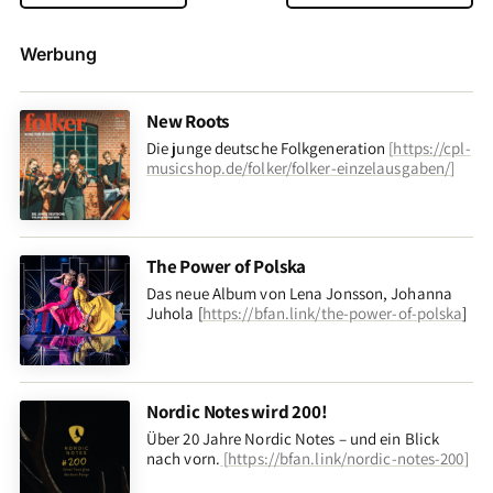
Werbung
New Roots
Die junge deutsche Folkgeneration
[
https://cpl-
musicshop.de/folker/folker-einzelausgaben/
]
The Power of Polska
Das neue Album von Lena Jonsson, Johanna
Juhola [
https://bfan.link/the-power-of-polska
]
Nordic Notes wird 200!
Über 20 Jahre Nordic Notes – und ein Blick
nach vorn
.
[
https://bfan.link/nordic-notes-200
]