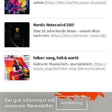
Juhola [
https://bfan.link/the-power-of-polska
]
Nordic Notes wird 200!
Über 20 Jahre Nordic Notes – und ein Blick
nach vorn
.
[
https://bfan.link/nordic-notes-200
]
folker: song, folk & world
Gedruckt. Musikalisch. Journalistisch.
[
https://
steady.page/de/folker-song-folk-world/about
]
Sei gut informiert mit
Anmeldung
unserem Newsletter