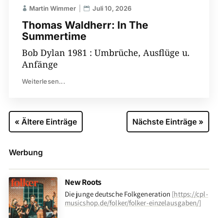
Martin Wimmer
Juli 10, 2026
Thomas Waldherr: In The
Summertime
Bob Dylan 1981 : Umbrüche, Ausflüge u.
Anfänge
Weiterlesen...
« Ältere Einträge
Nächste Einträge »
Werbung
New Roots
Die junge deutsche Folkgeneration
[
https://cpl-
musicshop.de/folker/folker-einzelausgaben/
]