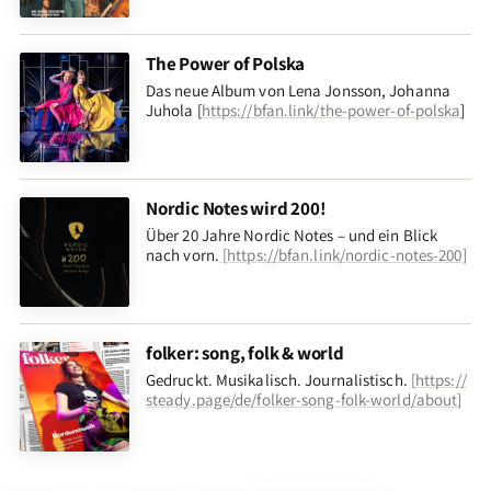
The Power of Polska
Das neue Album von Lena Jonsson, Johanna
Juhola [
https://bfan.link/the-power-of-polska
]
Nordic Notes wird 200!
Über 20 Jahre Nordic Notes – und ein Blick
nach vorn
.
[
https://bfan.link/nordic-notes-200
]
folker: song, folk & world
Gedruckt. Musikalisch. Journalistisch.
[
https://
steady.page/de/folker-song-folk-world/about
]