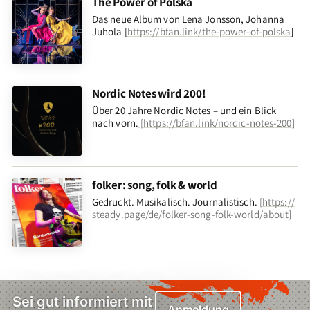
The Power of Polska
Das neue Album von Lena Jonsson, Johanna
Juhola [
https://bfan.link/the-power-of-polska
]
Nordic Notes wird 200!
Über 20 Jahre Nordic Notes – und ein Blick
nach vorn
.
[
https://bfan.link/nordic-notes-200
]
folker: song, folk & world
Gedruckt. Musikalisch. Journalistisch.
[
https://
steady.page/de/folker-song-folk-world/about
]
Sei gut informiert mit
Anmeldung