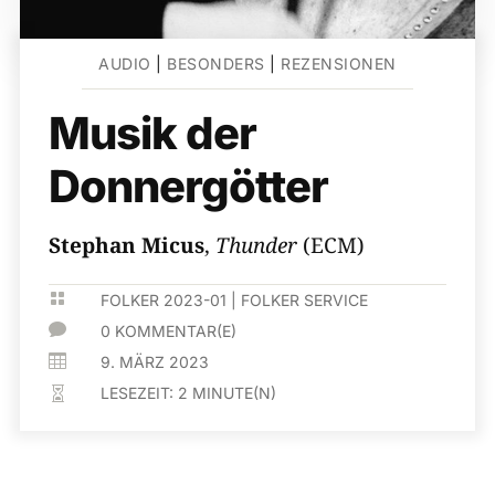
AUDIO
|
BESONDERS
|
REZENSIONEN
Musik der
Donnergötter
Stephan Micus
,
Thunder
(ECM)

FOLKER 2023-01
|
FOLKER SERVICE

0 KOMMENTAR(E)

9. MÄRZ 2023
LESEZEIT:
2
MINUTE(N)
